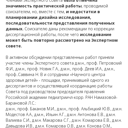
Членами Экспертного совета
была отмечена
значимость практической работы
, проводимой
соискателем, но, вместе с тем,
и недостатки в
планировании дизайна исследования,
последовательности представления полученных
данных.
Соискателю даны рекомендации по коррекции
диссертационной работы, после чего
исследование
может быть повторно рассмотрено на Экспертном
совете.
В активном обсуждении представленных работ приняли
участие члены Экспертного совета д.м.н., проф. Петровский
Ф.И., д.м.н., проф. Новик Г.А., д.м.н., проф. Деев И.А., д.м.н.,
проф..Саввина Н. В и сотрудники «Научного центра
здоровья детей» - площадки, принимавшей одного из
диссертантов и осуществлявшей координацию работы
Совета под руководством председателя правления
Российской академии педиатриичл-корр. РАН Намазовой-
Барановой Л.С.:
д.м.н., проф. Баканов М.И., д.м.н., проф. Альбицкий Ю.В., д.м.н.
Модестов А.А., д.м.н., Ильин А.Г., д.м.н. Антонова Е.В., д.м.н.
Валиева С.И., д.м.н. Макарова С.Г., д.м.н. Комарова Е.В., д.м.н.
Давыдова И.В., д.м.н. Комарова О.В., д.м.н. Конова О.М.,