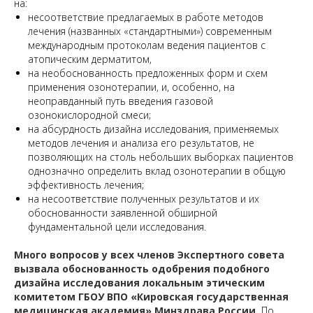
на:
несоответствие предлагаемых в работе методов
лечения (названных «стандартными») современным
международным протоколам ведения пациентов с
атопическим дерматитом,
на необоснованность предложенных форм и схем
применения озонотерапии, и, особенно, на
неоправданный путь введения газовой
озонокислородной смеси;
на абсурдность дизайна исследования, применяемых
методов лечения и анализа его результатов, не
позволяющих на столь небольших выборках пациентов
однозначно определить вклад озонотерапии в общую
эффективность лечения;
на несоответствие полученных результатов и их
обоснованности заявленной обширной
фундаментальной цели исследования.
Много вопросов у всех членов Экспертного совета
вызвала обоснованность одобрения подобного
дизайна исследования локальным этическим
комитетом ГБОУ ВПО «Кировская государственная
медицинская академия» Минздрава России.
По