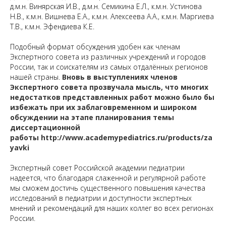
д.м.н. Винярская И.В., д.м.н. Семикина Е.Л., к.м.н. Устинова
Н.В., к.м.н. Вишнева Е.А., к.м.н. Алексеева А.А., к.м.н. Маргиева
Т.В., к.м.н. Эфендиева К.Е.
Подобный формат обсуждения удобен как членам
Экспертного совета из различных учреждений и городов
России, так и соискателям из самых отдалённых регионов
нашей страны.
Вновь в выступлениях членов
Экспертного совета прозвучала мысль, что многих
недостатков представленных работ можно было бы
избежать при их заблаговременном и широком
обсуждении на этапе планирования темы
диссертационной
работы
http://www.academypediatrics.ru/products/za
yavki
Экспертный совет Российской академии педиатрии
надеется, что благодаря слаженной и регулярной работе
мы сможем достичь существенного повышения качества
исследований в педиатрии и доступности экспертных
мнений и рекомендаций для наших коллег во всех регионах
России.